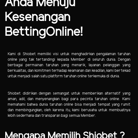
Anda Menuju
Kesenangan
BettingOnline!
Kami di Shiobet memiliki visi untuk menghadirkan pengalaman taruhan
online yang tak tertandingi kepada Member di seluruh dunia. Dengan
berbagai permainan taruhan yang menarik, layanan pelanggan yang
berkualitas, dan komitmen terhadap keamanan dan keadilan, kami bertekad
untuk menjadi salah satu platform taruhan online terkemuka di dunia.
Shiobet didirikan dengan semangat untuk memberikan alternatif yang
aman, adil, dan menyenangkan bagi para pecinta taruhan online. Kami
memahami bahwa dunia taruhan online bisa menjadi tempat yang rumit
dan membingungkan, oleh karena itu, kami berusaha untuk membuatnya
lebih sederhana dan transparan bagi semua Member.
Mengapa Memilih Shiobet ?