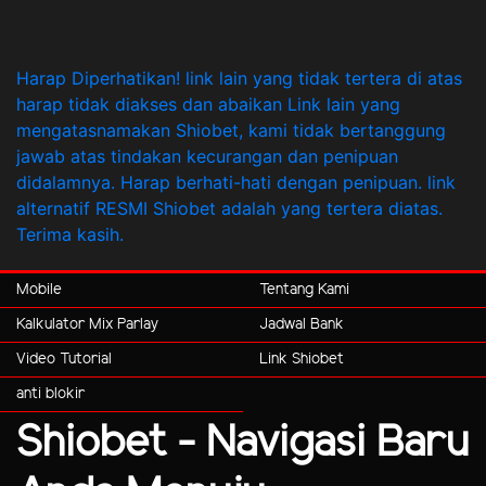
Harap Diperhatikan! link lain yang tidak tertera di atas
harap tidak diakses dan abaikan Link lain yang
mengatasnamakan Shiobet, kami tidak bertanggung
jawab atas tindakan kecurangan dan penipuan
didalamnya. Harap berhati-hati dengan penipuan. link
alternatif RESMI Shiobet adalah yang tertera diatas.
Terima kasih.
Mobile
Tentang Kami
Kalkulator Mix Parlay
Jadwal Bank
Video Tutorial
Link Shiobet
anti blokir
Shiobet - Navigasi Baru