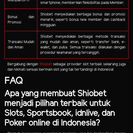
Multiplatform
smartphone, memberikan fleksibilitas pada Member.
Shiobet menyediakan berbagai bonus dan promosi
Bonus dan
menarik, seperti bonus new member dan cashback
Promosi
mingguan.
Shiobet menyediakan berbagai metode transaksi
Transaksi Mudah
yang mudah dan aman, seperti transfer bank, e-
dan Aman
wallet, dan pulsa. Semua transaksi dilakukan dengan
prosedur keamanan yang tercanggih.
Bergabung dengan
Shiobet
sebagai provider slot terbaik sekarang juga
dan nikmati sensasi bermain slot yang tak tertandingi di Indonesia!
FAQ
Apa yang membuat Shiobet
menjadi pilihan terbaik untuk
Slots, Sportsbook, idnlive, dan
Poker online di Indonesia?