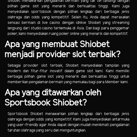
Shiobet menawarkan pengalaman bermain yang tak tertandingi dengan
pilihan game slot yang menarik dan berkualitas tinggi. Kami juga
menyediakan sportsbook dengan pilihan lengkap dari berbagai jenis
olahraga dan odds yang kompetitif. Selain itu, Anda dapat merasakan
sensasi bermain di live casino dengan idnlive Shiobet yang streaming
langsung dari studio casino terkemuka di Asia. Dan bagi para penggemar
poker, kami menyediakan ruang poker online yang menarik dan kompetitif.
Apa yang membuat Shiobet
menjadi provider slot terbaik?
Sebagai provider slot terbaik, Shiobet menyediakan tampilan yang
modern dan fitur-fitur inovatif dalam game slot kami. Kami memiliki
berbagai pilihan game slot yang menarik dan berkualitas tinggi untuk
memberikan pengalaman bermain yang memukau bagi para Member kami.
Apa yang ditawarkan oleh
Sportsbook Shiobet?
Sportsbook Shiobet menawarkan pilihan lengkap dari berbagai jenis
olahraga dengan odds yang kompetitif. Kami juga menyediakan antarmuka
yang user-friendly agar Anda dapat dengan mudah menikmati pengalaman
taruhan olahraga yang seru dan menguntungkan.