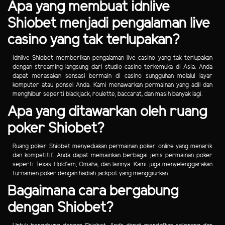
Apa yang membuat idnlive
Shiobet menjadi pengalaman live
casino yang tak terlupakan?
idnlive Shiobet memberikan pengalaman live casino yang tak terlupakan
dengan streaming langsung dari studio casino terkemuka di Asia. Anda
dapat merasakan sensasi bermain di casino sungguhan melalui layar
komputer atau ponsel Anda. Kami menawarkan permainan yang adil dan
menghibur seperti blackjack, roulette, baccarat, dan masih banyak lagi.
Apa yang ditawarkan oleh ruang
poker Shiobet?
Ruang poker Shiobet menyediakan permainan poker online yang menarik
dan kompetitif. Anda dapat memainkan berbagai jenis permainan poker
seperti Texas Hold'em, Omaha, dan lainnya. Kami juga menyelenggarakan
turnamen poker dengan hadiah jackpot yang menggiurkan.
Bagaimana cara bergabung
dengan Shiobet?