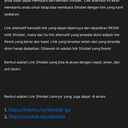
anda tidak dapat membuka dan bermain Shiobet . Link alternatif ini akan
membantu anda untuk tetap bisa membuka Shiobet dengan link yang kami
sediakan.
Link alternatif haruslah link yang dapat dipercaya dan dipastikan RESMI
milik Shiobet , maka dari itu link alternatif yang tersedia disini adalah link
Resmi yang benar dan tepat. Link yang tersebar selain dari yang tersedia
disini harap diabaikan. Dibawah ini adalah link Shiobet yang Resmi:
Berikut adalah Link Shiobet yang bisa di akses dengan cepat, aman, dan
anti blokir:
Berikut adalah Link Shiobet Lainnya yang juga dapat di akses:
https://linkmu.my/shiobet-go
1.
https://csnlink.bio/shiobet
2.